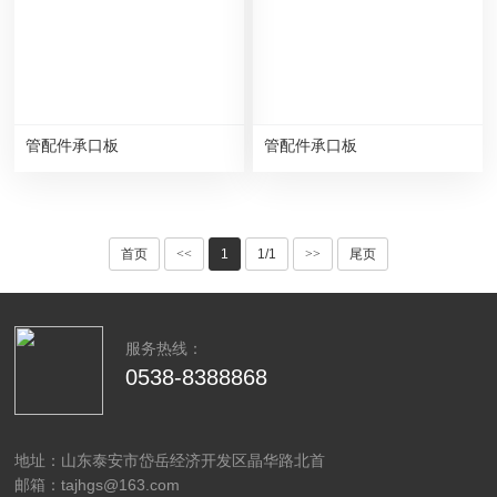
管配件承口板
管配件承口板
首页
<<
1
1/1
>>
尾页
服务热线：
0538-8388868
地址：山东泰安市岱岳经济开发区晶华路北首
邮箱：tajhgs@163.com